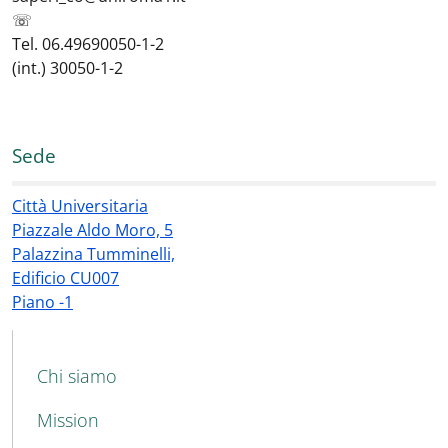
☏
Tel. 06.49690050-1-2
(int.) 30050-1-2
Sede
Città Universitaria
Piazzale Aldo Moro, 5
Palazzina Tumminelli,
Edificio CU007
Piano -1
MAIN NAVIGATION
Chi siamo
Mission