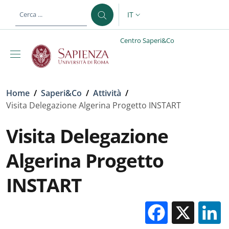
Salta al contenuto principale
Skip to footer content
IT
SELETTORE LINGUA: CURREN
Centro Saperi&Co
Briciole di pane
Home
/
Saperi&Co
/
Attività
/
Visita Delegazione Algerina Progetto INSTART
Visita Delegazione
Algerina Progetto
INSTART
Facebo
X