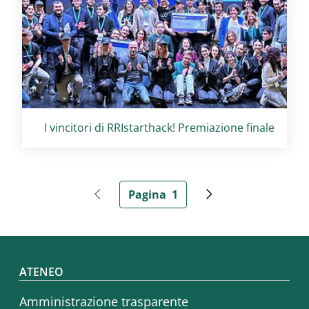
Titolo card
:
I vincitori di RRIstarthack! Premiazione finale
Paginazione
Pagina
1
Pagina precedente
Pagina attuale
Pagina successiva
Footer menu
ATENEO
Amministrazione trasparente