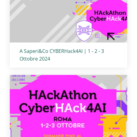
Titolo card
:
A Saperi&Co CYBERHack4AI | 1 - 2 - 3
Ottobre 2024