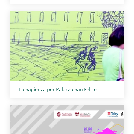
Titolo card
:
La Sapienza per Palazzo San Felice