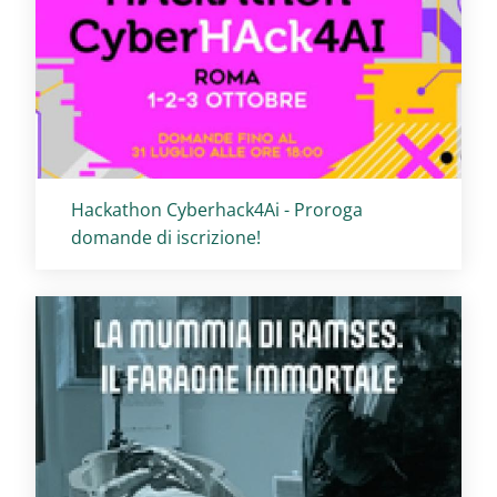
Titolo card
:
Hackathon Cyberhack4Ai - Proroga
domande di iscrizione!