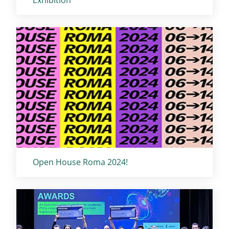
Exhibition
Titolo card
:
Open House Roma 2024!