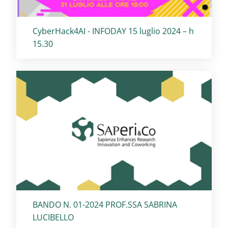
Titolo card
:
CyberHack4AI - INFODAY 15 luglio 2024 – h
15.30
Titolo card
:
BANDO N. 01-2024 PROF.SSA SABRINA
LUCIBELLO