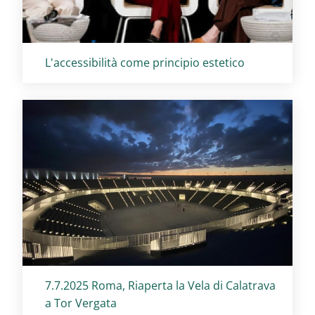
Titolo card
:
L'accessibilità come principio estetico
Titolo card
:
7.7.2025 Roma, Riaperta la Vela di Calatrava
a Tor Vergata