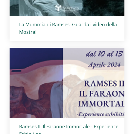
Titolo card
:
La Mummia di Ramses. Guarda i video della
Mostra!
Titolo card
:
Ramses II. Il Faraone Immortale - Experience