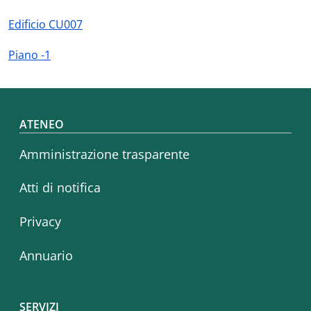
Edificio CU007
Piano -1
Footer menu
ATENEO
Amministrazione trasparente
Atti di notifica
Privacy
Annuario
SERVIZI