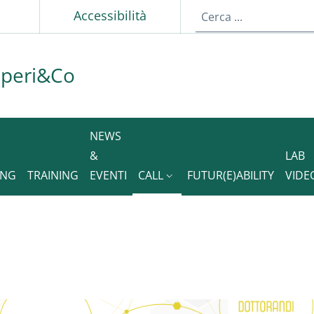
p
Accessibilità
aperi&Co
NEWS
&
LAB
ING
TRAINING
EVENTI
CALL
FUTUR(E)ABILITY
VIDE