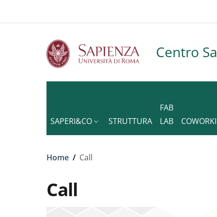
Slim to
Salta al contenuto principale
Skip to footer content
Centro S
FAB
SAPERI&CO
STRUTTURA
LAB
COWORK
Briciole di pane
Home
/
Call
Call