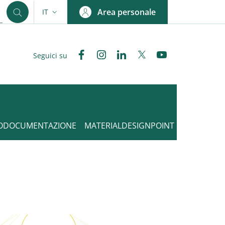
Area personale
IT
SELETTORE LINGUA: CURRENT LANGUAGE
Facebook
Instagram
Linkedin
Twitter
YouTube
Seguici su
ODOCUMENTAZIONE
MATERIALDESIGNPOINT