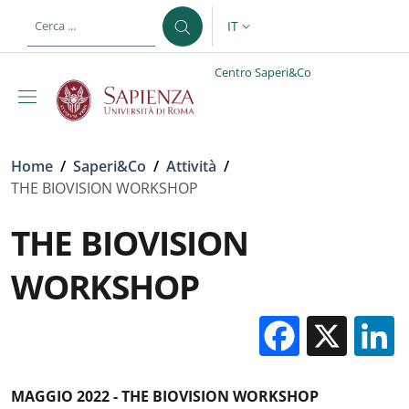
Salta al contenuto principale
Skip to footer content
IT
SELETTORE LINGUA: CURREN
Centro Saperi&Co
Briciole di pane
Home
/
Saperi&Co
/
Attività
/
THE BIOVISION WORKSHOP
THE BIOVISION
WORKSHOP
Facebo
X
MAGGIO 2022 - THE BIOVISION WORKSHOP