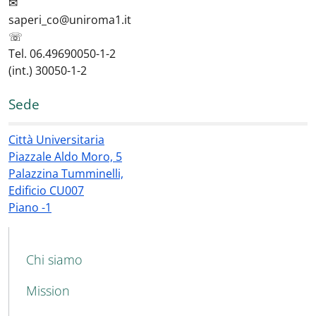
✉
saperi_co@uniroma1.it
☏
Tel. 06.49690050-1-2
(int.) 30050-1-2
Sede
Città Universitaria
Piazzale Aldo Moro, 5
Palazzina Tumminelli,
Edificio CU007
Piano -1
MAIN NAVIGATION
Chi siamo
Mission