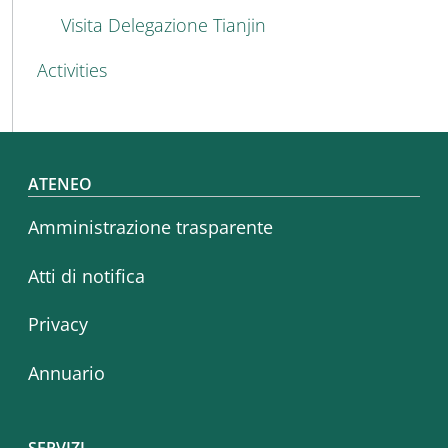
Visita Delegazione Tianjin
Activities
Footer menu
ATENEO
Amministrazione trasparente
Atti di notifica
Privacy
Annuario
SERVIZI