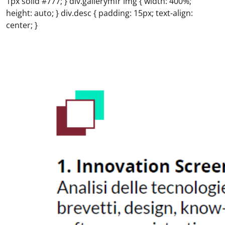
1px solid #777; } div.gallerymfr img { width: 400%;
height: auto; } div.desc { padding: 15px; text-align:
center; }