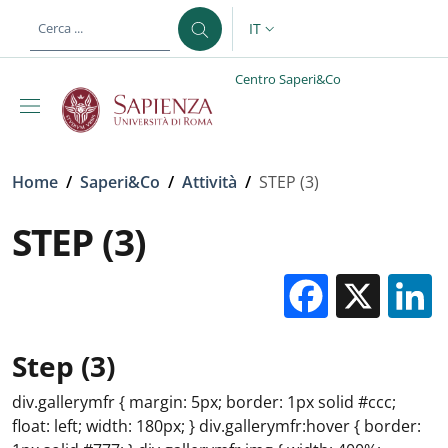
Salta al contenuto principale
Skip to footer content
IT
SELETTORE LINGUA: CURREN
Centro Saperi&Co
Briciole di pane
Home
/
Saperi&Co
/
Attività
/
STEP (3)
STEP (3)
Facebo
X
Step (3)
div.gallerymfr { margin: 5px; border: 1px solid #ccc;
float: left; width: 180px; } div.gallerymfr:hover { border: