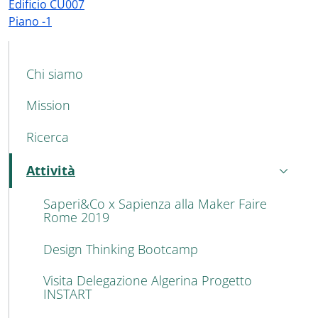
Edificio CU007
Piano -1
MAIN NAVIGATION
Chi siamo
Mission
Ricerca
Attività
Attivo
Saperi&Co x Sapienza alla Maker Faire
Rome 2019
Design Thinking Bootcamp
Visita Delegazione Algerina Progetto
INSTART