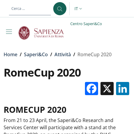
Salta al contenuto principale
Skip to footer content
IT
SELETTORE LINGUA: CURREN
Centro Saperi&Co
Briciole di pane
Home
/
Saperi&Co
/
Attività
/
RomeCup 2020
RomeCup 2020
Facebo
X
ROMECUP 2020
From 21 to 23 April, the Saperi&Co Research and
Services Center will participate with a stand at the