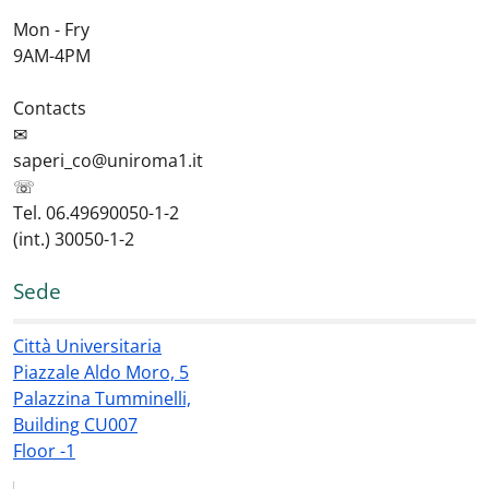
Mon - Fry
9AM-4PM
Contacts
✉
saperi_co@uniroma1.it
☏
Tel. 06.49690050-1-2
(int.) 30050-1-2
Sede
Città Universitaria
Piazzale Aldo Moro, 5
Palazzina Tumminelli,
Building CU007
Floor -1