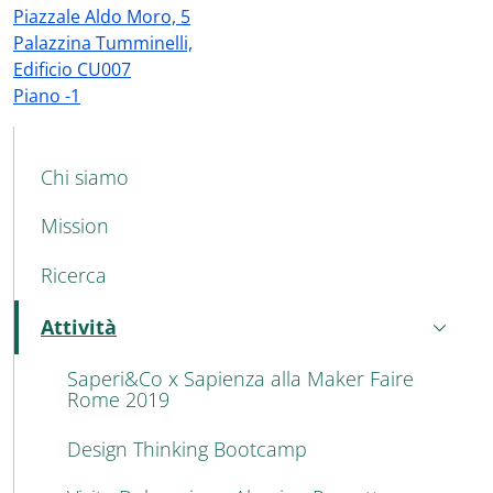
Piazzale Aldo Moro, 5
Palazzina Tumminelli,
Edificio CU007
Piano -1
MAIN NAVIGATION
Chi siamo
Mission
Ricerca
Attività
Attivo
Saperi&Co x Sapienza alla Maker Faire
Rome 2019
Design Thinking Bootcamp