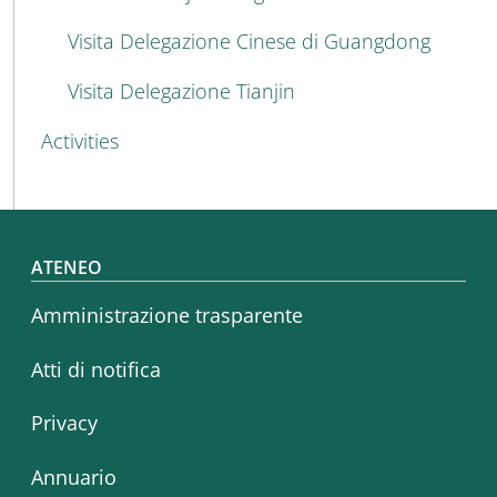
Visita Delegazione Cinese di Guangdong
Visita Delegazione Tianjin
Activities
Footer menu
ATENEO
Amministrazione trasparente
Atti di notifica
Privacy
Annuario