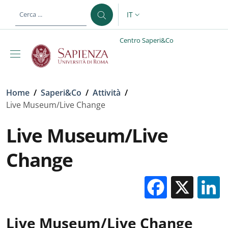
Salta al contenuto principale
Skip to footer content
IT
SELETTORE LINGUA: CURREN
Centro Saperi&Co
Briciole di pane
Home
/
Saperi&Co
/
Attività
/
Live Museum/Live Change
Live Museum/Live
Change
Facebo
X
Live Museum/Live Change