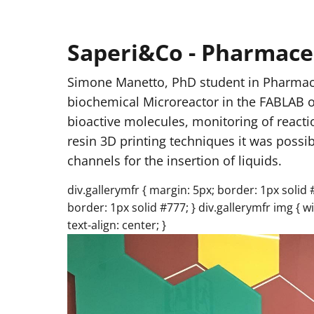
Saperi&Co - Pharmaceu
Simone Manetto, PhD student in Pharmace
biochemical Microreactor in the FABLAB of
bioactive molecules, monitoring of react
resin 3D printing techniques it was possib
channels for the insertion of liquids.
div.gallerymfr { margin: 5px; border: 1px solid #c
border: 1px solid #777; } div.gallerymfr img { w
text-align: center; }