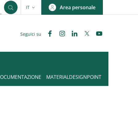
Area personale
IT
SELETTORE LINGUA: CURRENT LANGUAGE
Facebook
Instagram
Linkedin
Twitter
YouTube
Seguici su
DOCUMENTAZIONE
MATERIALDESIGNPOINT
nkedIn