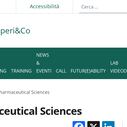
p
Accessibilità
aperi&Co
NEWS
&
LAB
ING
TRAINING
EVENTI
CALL
FUTUR(E)ABILITY
VIDEO
harmaceutical Sciences
eutical Sciences
Facebook
X
Li