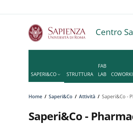
Slim to
Salta al contenuto principale
Skip to footer content
Centro S
FAB
SAPERI&CO
STRUTTURA
LAB
COWORK
Briciole di pane
Home
/
Saperi&Co
/
Attività
/
Saperi&Co - P
Saperi&Co - Pharmac