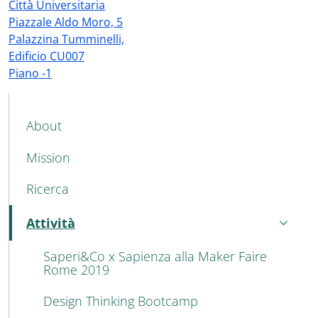
Città Universitaria
Piazzale Aldo Moro, 5
Palazzina Tumminelli,
Edificio CU007
Piano -1
MAIN NAVIGATION
About
Mission
Ricerca
Attività
Active
Saperi&Co x Sapienza alla Maker Faire
Rome 2019
Design Thinking Bootcamp