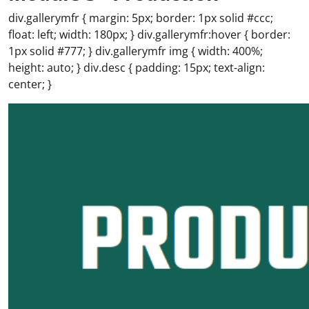
div.gallerymfr { margin: 5px; border: 1px solid #ccc;
float: left; width: 180px; } div.gallerymfr:hover { border:
1px solid #777; } div.gallerymfr img { width: 400%;
height: auto; } div.desc { padding: 15px; text-align:
center; }