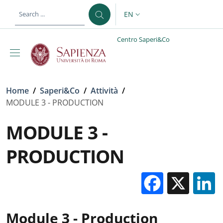
Skip to main content
Skip to footer content
EN
LANGUAGE SWITCHER: CURR
Centro Saperi&Co
Breadcrumb
Home
/
Saperi&Co
/
Attività
/
MODULE 3 - PRODUCTION
MODULE 3 -
PRODUCTION
Facebo
X
Module 3 - Production