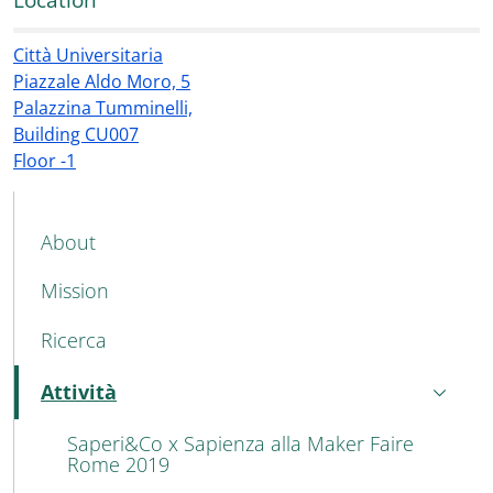
Città Universitaria
Piazzale Aldo Moro, 5
Palazzina Tumminelli,
Building CU007
Floor -1
MAIN NAVIGATION
About
Mission
Ricerca
Attività
Active
Saperi&Co x Sapienza alla Maker Faire
Rome 2019