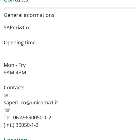
General informations
SAPeri&Co
Opening time
Mon - Fry
9AM-4PM
Contacts
✉
saperi_co@uniroma1.it
☏
Tel. 06.49690050-1-2
(int.) 30050-1-2
Location