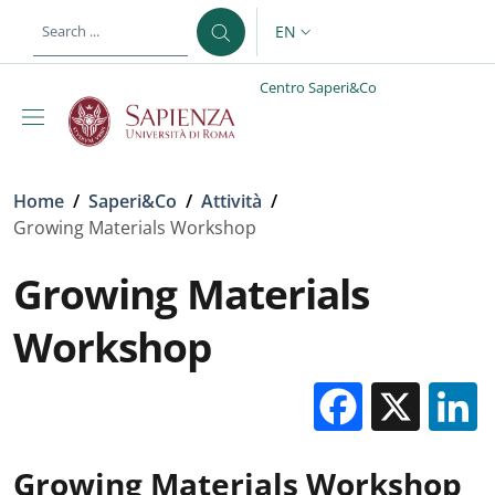
Skip to main content
Skip to footer content
EN
LANGUAGE SWITCHER: CURR
Centro Saperi&Co
Breadcrumb
Home
/
Saperi&Co
/
Attività
/
Growing Materials Workshop
Growing Materials
Workshop
Facebo
X
Growing Materials Workshop