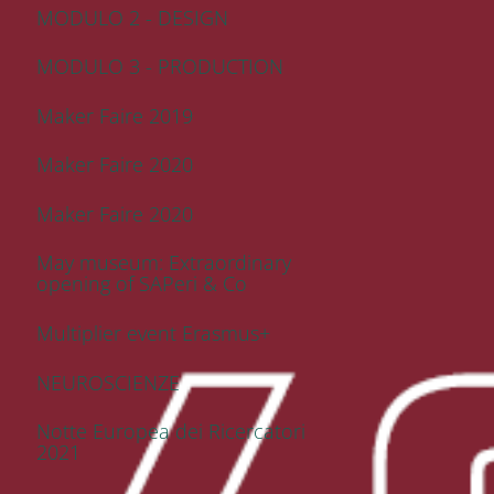
MODULO 2 - DESIGN
MODULO 3 - PRODUCTION
Maker Faire 2019
Maker Faire 2020
Maker Faire 2020
May museum: Extraordinary
opening of SAPeri & Co
Multiplier event Erasmus+
NEUROSCIENZE
Notte Europea dei Ricercatori
2021