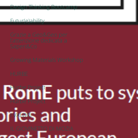
Design Thinking Bootcamp
Futur(e)ability
Grazie a Geo&Geo per
l’attenzione dedicata a
Saperi&Co
Growing Materials Workshop
HURBE
Hurbe Project
Hurbe Project
I VALORI
IL GIOVINETTO DI MOZIA