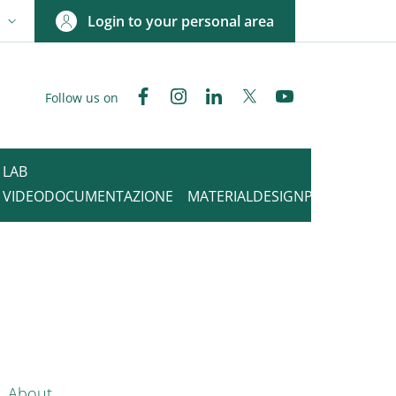
Login to your personal area
N
NGUAGE SWITCHER: CURRENT LANGUAGE
Facebook
Instagram
Linkedin
Twitter
YouTube
Follow us on
LAB
VIDEODOCUMENTAZIONE
MATERIALDESIGNPOINT
nkedIn
AIN NAVIGATION
About