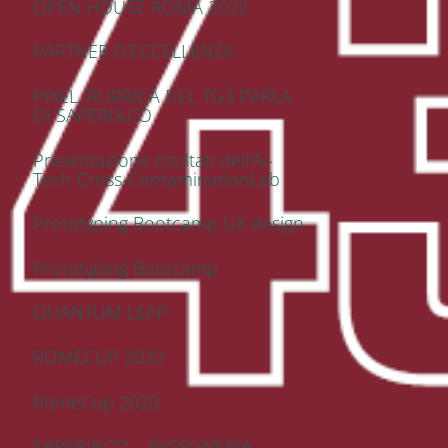
OPEN HOUSE ROMA 2022
PARTNER D'ECCELLENZA
PIXEL, RUBRICA DEL TG3 PARLA
DI SAPERI&CO
Presentazione risultati dell'Ai-
Tech Cross-ContaminationLab
Prototyping Bootcamp UX design
Prototyping Bootcamp
QUANTUM LEAP
ROMECUP 2020
RomeCup 2020
SAPERI&CO – INGEGNERIA