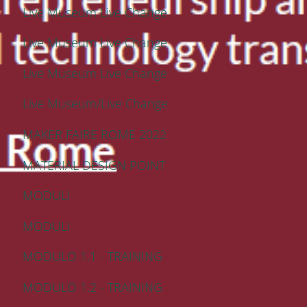
Live Museum Live Change
Live Museum Live Change
Live Museum Live Change
Live Museum/Live Change
MAKER FAIRE ROME 2022
MATERIAL DESIGN POINT
MODULI
MODULI
MODULO 1.1 - TRAINING
MODULO 1.2 - TRAINING