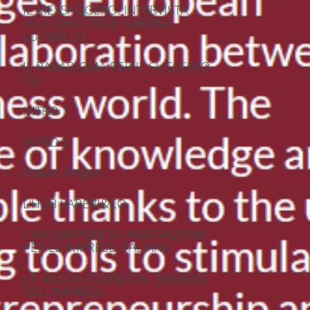
IL MESSAGGERO: INTERVISTA
ALLA DIRETTRICE SABRINA
LUCIBELLO
IL PARADIGMA PER IL SUCCESSO
5.0
INTRO 1
INTRO 2
Instart Project
L'HUB SAPERI&CO
L'INCUBATORE DI INNOVAZIONE
PER LE IMPRESE ITALIANE
LA NUOVA SCIENZA AL SERVIZIO
DELL'IMPRESA