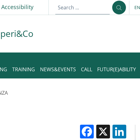
p
Accessibility
E
LA
aperi&Co
ING
TRAINING
NEWS&EVENTS
CALL
FUTUR(E)ABILITY
NZA
Facebook
X
Li
M