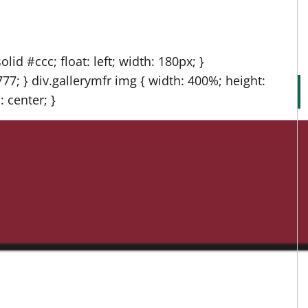
lid #ccc; float: left; width: 180px; }
777; } div.gallerymfr img { width: 400%; height:
: center; }