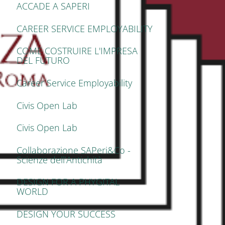
ACCADE A SAPERI
CAREER SERVICE EMPLOYABILITY
COME COSTRUIRE L'IMPRESA
DEL FUTURO
Career Service Employability
Civis Open Lab
Civis Open Lab
Collaborazione SAPeri&Co -
Scienze dell’Antichità
DESIGN FOR A PHYGITAL
WORLD
DESIGN YOUR SUCCESS