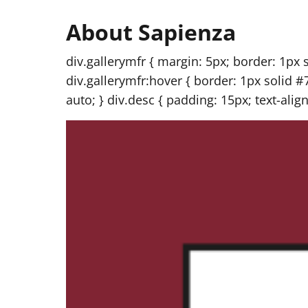
About Sapienza
div.gallerymfr { margin: 5px; border: 1px so
div.gallerymfr:hover { border: 1px solid #
auto; } div.desc { padding: 15px; text-align