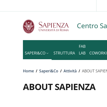
Slim to
Skip to main content
Skip to footer content
Centro S
FAB
SAPERI&CO
STRUTTURA
LAB
COWORK
Breadcrumb
Home
/
Saperi&Co
/
Attività
/
ABOUT SAPIE
ABOUT SAPIENZA