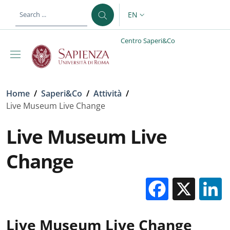
Skip to main content
Skip to footer content
EN
LANGUAGE SWITCHER: CURR
Centro Saperi&Co
Breadcrumb
Home
/
Saperi&Co
/
Attività
/
Live Museum Live Change
Live Museum Live
Change
Facebo
X
Live Museum Live Change