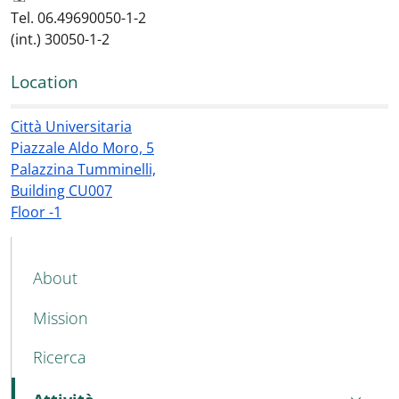
Tel. 06.49690050-1-2
(int.) 30050-1-2
Location
Città Universitaria
Piazzale Aldo Moro, 5
Palazzina Tumminelli,
Building CU007
Floor -1
MAIN NAVIGATION
About
Mission
Ricerca