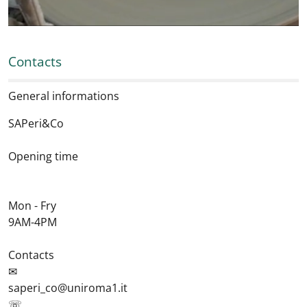
Contacts
General informations
SAPeri&Co
Opening time
Mon - Fry
9AM-4PM
Contacts
✉
saperi_co@uniroma1.it
☏