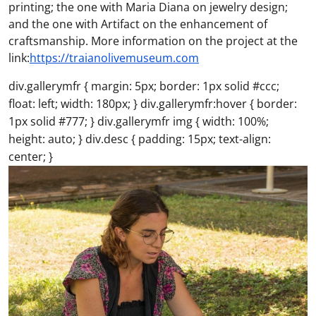
printing; the one with Maria Diana on jewelry design;
and the one with Artifact on the enhancement of
craftsmanship. More information on the project at the
link:
https://traianolivemuseum.com
div.gallerymfr { margin: 5px; border: 1px solid #ccc;
float: left; width: 180px; } div.gallerymfr:hover { border:
1px solid #777; } div.gallerymfr img { width: 100%;
height: auto; } div.desc { padding: 15px; text-align:
center; }