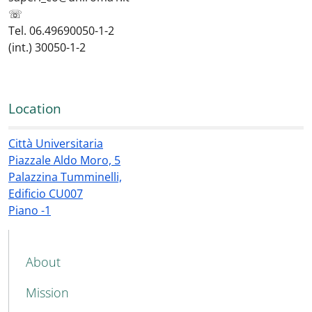
☏
Tel. 06.49690050-1-2
(int.) 30050-1-2
Location
Città Universitaria
Piazzale Aldo Moro, 5
Palazzina Tumminelli,
Edificio CU007
Piano -1
MAIN NAVIGATION
About
Mission