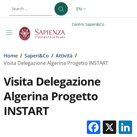
Skip to main content
Skip to footer content
EN
LANGUAGE SWITCHER: CURR
Centro Saperi&Co
Breadcrumb
Home
/
Saperi&Co
/
Attività
/
Visita Delegazione Algerina Progetto INSTART
Visita Delegazione
Algerina Progetto
INSTART
Facebo
X