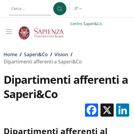
Salta al contenuto principale
Skip to footer content
IT
SELETTORE LINGUA: CURREN
Centro Saperi&Co
Briciole di pane
Home
/
Saperi&Co
/
Vision
/
Dipartimenti afferenti a Saperi&Co
Dipartimenti afferenti a
Saperi&Co
Facebo
X
Dipartimenti afferenti al