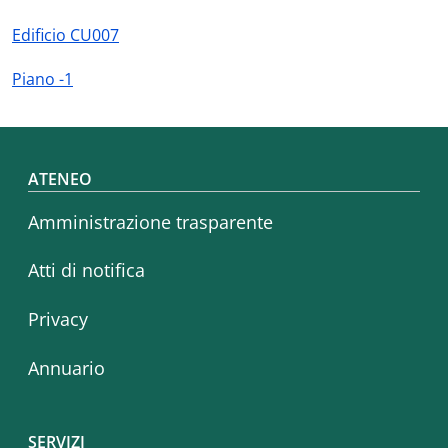
Edificio CU007
Piano -1
Footer menu
ATENEO
Amministrazione trasparente
Atti di notifica
Privacy
Annuario
SERVIZI