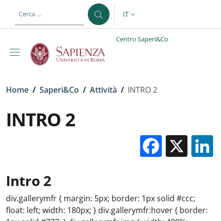
Salta al contenuto principale
Skip to footer content
IT
SELETTORE LINGUA: CURREN
Centro Saperi&Co
Briciole di pane
Home
/
Saperi&Co
/
Attività
/
INTRO 2
INTRO 2
Facebo
X
Intro 2
div.gallerymfr { margin: 5px; border: 1px solid #ccc;
float: left; width: 180px; } div.gallerymfr:hover { border: