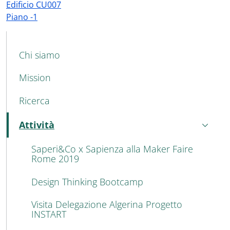
Edificio CU007
Piano -1
MAIN NAVIGATION
Chi siamo
Mission
Ricerca
Attività
Attivo
Saperi&Co x Sapienza alla Maker Faire
Rome 2019
Design Thinking Bootcamp
Visita Delegazione Algerina Progetto
INSTART