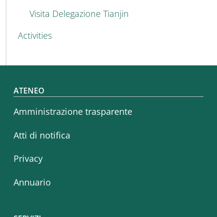
Visita Delegazione Tianjin
Activities
Footer menu
ATENEO
Amministrazione trasparente
Atti di notifica
Privacy
Annuario