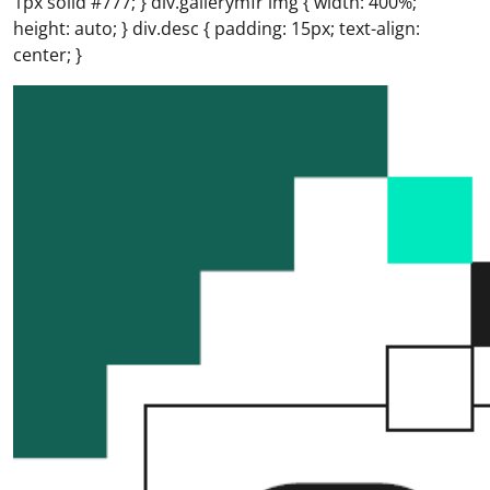
1px solid #777; } div.gallerymfr img { width: 400%;
height: auto; } div.desc { padding: 15px; text-align:
center; }