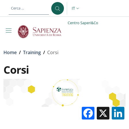
Salta al contenuto principale
Skip to footer content
IT
SELETTORE LINGUA: CURREN
Centro Saperi&Co
Briciole di pane
Home
/
Training
/
Corsi
Corsi
Facebo
X