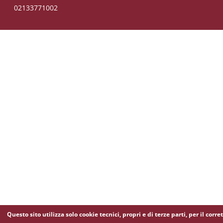
02133771002
Questo sito utilizza solo cookie tecnici, propri e di terze parti, per il corre