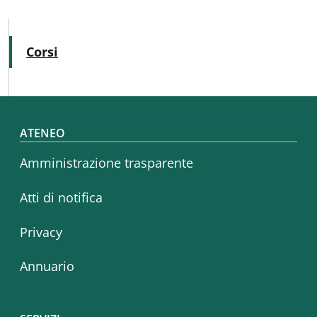
MAIN NAVIGATION
Attivo
Corsi
Footer menu
ATENEO
Amministrazione trasparente
Atti di notifica
Privacy
Annuario